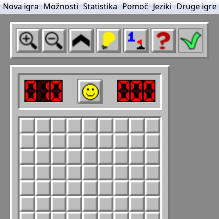
Nova igra
Možnosti
Statistika
Pomoč
Jeziki
Druge igre